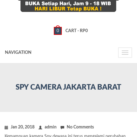
0
CART -
RP
0
NAVIGATION
Toggle
naviga
SPY CAMERA JAKARTA BARAT
Jan 20, 2018
admin
No Comments
Kemampuan kamera Spy dewasa ini terus mengalami perubahan