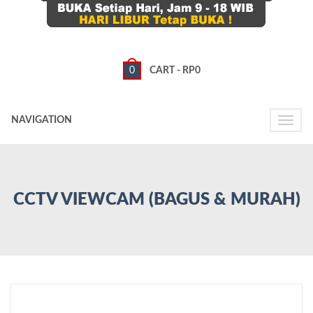
0
CART -
RP
0
NAVIGATION
Toggle
naviga
CCTV VIEWCAM (BAGUS & MURAH)