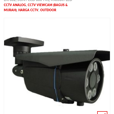
DR 602, SONY CCD 800 TVL, 4 ARRAY LED
,
CCTV ANALOG
CCTV VIEWCAM (BAGUS &
,
,
MURAH)
HARGA CCTV
OUTDOOR