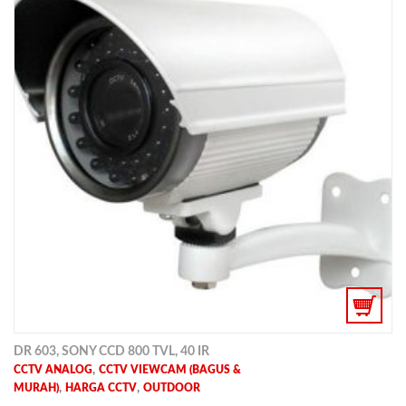
DR 603, SONY CCD 800 TVL, 40 IR
,
CCTV ANALOG
CCTV VIEWCAM (BAGUS &
,
,
MURAH)
HARGA CCTV
OUTDOOR