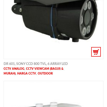
DR 601, SONY CCD 800 TVL, 6 ARRAY LED
,
CCTV ANALOG
CCTV VIEWCAM (BAGUS &
,
,
MURAH)
HARGA CCTV
OUTDOOR