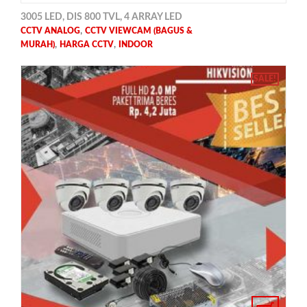
3005 LED, DIS 800 TVL, 4 ARRAY LED
,
CCTV ANALOG
CCTV VIEWCAM (BAGUS &
,
,
MURAH)
HARGA CCTV
INDOOR
SALE!