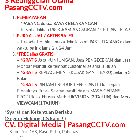
3 Keunggulan Utama
PasangCCTV.com
PEMBAYARAN
–
*PASANG dulu… BAYAR BELAKANGAN
– Tersedia Pilihan PROGRAM ANGSURAN / CICILAN TETAP
PURNA JUAL / AFTER SALES
– Jika ada trouble… maka Teknisi kami PASTI DATANG dalam
waktu paling lama 2 x 24 Jam
*FREE alias GRATIS
–
*GRATIS
Jasa KUNJUNGAN, Jasa PENGECEKAN dan Jasa
Mondar Mandir ke tempat Customer selama 3 Bulan
–
*GRATIS
REPLACEMENT (RUSAK GANTI BARU) Selama 3
Bulan
–
*GRATIS
PINJAM PRODUK PENGGANTI Jika Terjadi
Produknya Rusak Selama masih dalam MASA GARANSI
PRODUK –> khusus Merk
HIKVISION (2 TAHUN)
dan Merk
VIEWCAM (1 TAHUN)
*Syarat dan Ketentuan Berlaku
( Segera Hubungi CS kami ! )
CV. Digital Media | PasangCCTV.com
Jl. Kunci No. 16B, Kayu Putih, Pulomas