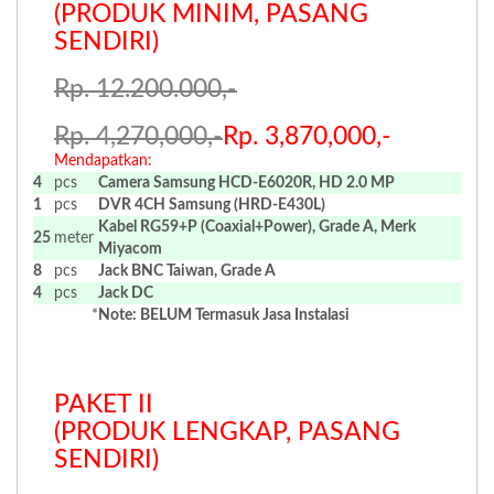
(PRODUK MINIM, PASANG
SENDIRI)
Rp. 12.200.000,-
Rp. 4,270,000,-
Rp. 3,870,000,-
Mendapatkan:
4
pcs
Camera Samsung HCD-E6020R, HD 2.0 MP
1
pcs
DVR 4CH
Samsung (HRD-E430L)
Kabel RG59+P (Coaxial+Power), Grade A, Merk
25
meter
Miyacom
8
pcs
Jack BNC Taiwan, Grade A
4
pcs
Jack DC
*
Note: BELUM Termasuk Jasa Instalasi
.
.
PAKET II
(PRODUK LENGKAP, PASANG
SENDIRI)