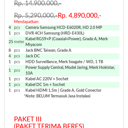
Rp. 14.900.000,-
Rp. 5,290,000,-
Rp. 4,890,000,-
Mendapatkan:
4
pcs
Camera Samsung HCD-E6020R, HD 2.0 MP
1
pcs
DVR 4CH
Samsung (HRD-E430L)
Kabel RG59+P (Coaxial+Power), Grade A, Merk
25
meter
Miyacom
8
pcs
Jack BNC Taiwan, Grade A
4
pcs
Jack DC
1
pcs
HDD Surveillance, Merk Seagate / WD, 1 TB
Power Supply Central, Model Jaring, Merk Hokistar,
1
pcs
10A
1
pcs
Kabel AC 220V + Sochet
1
pcs
Kabel DC 1m + Sochet
1
pcs
Kabel HDMI 1,5m | Grade A, Gold Conector
*
Note: BELUM Termasuk Jasa Instalasi
.
.
PAKET III
(PAKET TERIMA BERES)