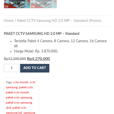
Home
/ Paket CCTV Samsung HD 2.0 MP – Standard (Promo)
PAKET CCTV SAMSUNG HD 2.0 MP – Standard
Tersedia Paket 4 Camera, 8 Camera, 12 Camera, 16 Camera
dll
Harga Mulai: Rp. 3.870.000,-
Rp
4.270.000
Rp
12.200.000
Paket
ADD TO CART
CCTV
Samsung
HD
Tags:
cctv murah
,
cctv
2.0
samsung
,
paket cctv
,
MP
paket cctv murah
,
-
paket cctv samsung
,
Standard
paket cctv samsung
(Promo)
ahd
,
paket cctv
quantity
samsung hd
,
samsung