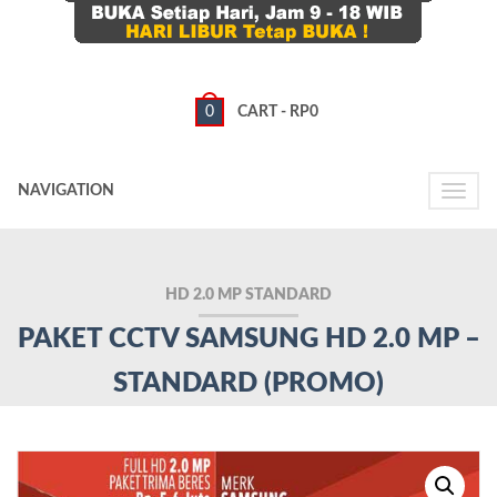
0
CART -
RP
0
NAVIGATION
Toggle
naviga
HD 2.0 MP STANDARD
PAKET CCTV SAMSUNG HD 2.0 MP –
STANDARD (PROMO)