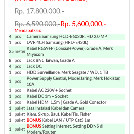
Rp. 17.800.000,-
Rp. 6,590,000,-
Rp. 5,600,000,-
Mendapatkan:
4
pcs
Camera Samsung HCD-E6020R, HD 2.0 MP
1
pcs
DVR 4CH
Samsung (HRD-E430L)
Kabel RG59+P (Coaxial+Power), Grade A, Merk
25
meter
Miyacom
8
pcs
Jack BNC Taiwan, Grade A
4
pcs
Jack DC
1
pcs
HDD Surveillance, Merk Seagate / WD, 1 TB
Power Supply Central, Model Jaring, Merk Hokistar,
1
pcs
10A
1
pcs
Kabel AC 220V + Sochet
1
pcs
Kabel DC 1m + Sochet
1
pcs
Kabel HDMI 1,5m | Grade A, Gold Conector
1
paket
Jasa Instalasi Kabel dan Camera
1
paket
Klem, Skrup, Baut, Kabel Tis, Fisher
1
paket
BONUS
Kabel LAN / UTP Cat5 1m
BONUS
Setting Internet, Setting DDNS di
1
paket
Modem/Router