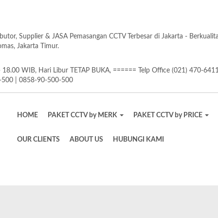
butor, Supplier & JASA Pemasangan CCTV Terbesar di Jakarta - Berkuali
as, Jakarta Timur.
18.00 WIB, Hari Libur TETAP BUKA, ====== Telp Office (021) 470-641
-500 | 0858-90-500-500
HOME
PAKET CCTV by MERK
PAKET CCTV by PRICE
OUR CLIENTS
ABOUT US
HUBUNGI KAMI