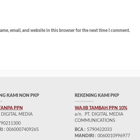
me, email, and website in this browser for the next time I comment.
NG KAMI NON PKP
REKENING KAMI PKP
TANPA PPN
WAJIB TAMBAH PPN 10%
. DIGITAL MEDIA
a/n. PT. DIGITAL MEDIA
COMMUNICATIONS
90211300
I :
0060007409265
BCA :
5790422033
MANDIRI :
0060010996977