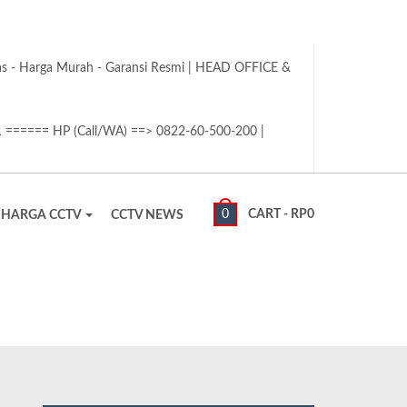
tas - Harga Murah - Garansi Resmi | HEAD OFFICE &
1 ====== HP (Call/WA) ==> 0822-60-500-200 |
0
CART -
RP
0
HARGA CCTV
CCTV NEWS