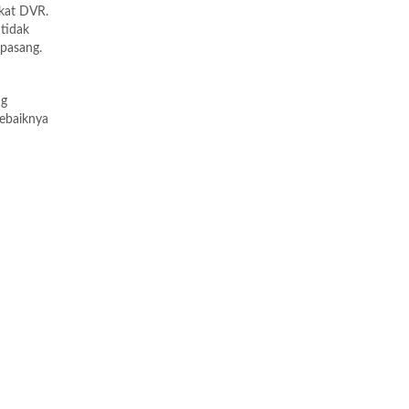
gkat DVR.
 tidak
ipasang.
ng
sebaiknya