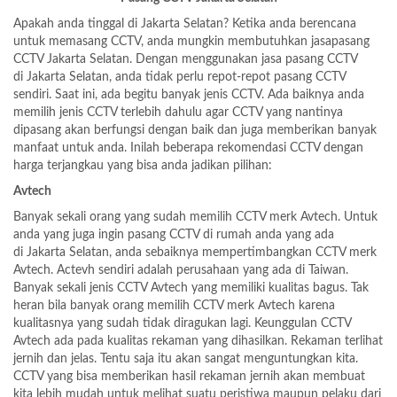
Apakah anda tinggal di Jakarta Selatan? Ketika anda berencana
untuk memasang CCTV, anda mungkin membutuhkan jasapasang
CCTV Jakarta Selatan. Dengan menggunakan jasa pasang CCTV
di Jakarta Selatan, anda tidak perlu repot-repot pasang CCTV
sendiri. Saat ini, ada begitu banyak jenis CCTV. Ada baiknya anda
memilih jenis CCTV terlebih dahulu agar CCTV yang nantinya
dipasang akan berfungsi dengan baik dan juga memberikan banyak
manfaat untuk anda. Inilah beberapa rekomendasi CCTV dengan
harga terjangkau yang bisa anda jadikan pilihan:
Avtech
Banyak sekali orang yang sudah memilih CCTV merk Avtech. Untuk
anda yang juga ingin pasang CCTV di rumah anda yang ada
di Jakarta Selatan, anda sebaiknya mempertimbangkan CCTV merk
Avtech. Actevh sendiri adalah perusahaan yang ada di Taiwan.
Banyak sekali jenis CCTV Avtech yang memiliki kualitas bagus. Tak
heran bila banyak orang memilih CCTV merk Avtech karena
kualitasnya yang sudah tidak diragukan lagi. Keunggulan CCTV
Avtech ada pada kualitas rekaman yang dihasilkan. Rekaman terlihat
jernih dan jelas. Tentu saja itu akan sangat menguntungkan kita.
CCTV yang bisa memberikan hasil rekaman jernih akan membuat
kita lebih mudah untuk melihat suatu peristiwa maupun pelaku dari