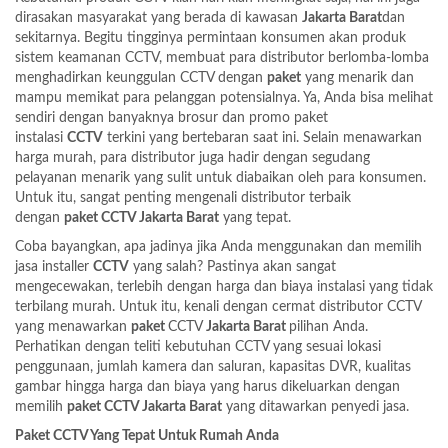
dirasakan masyarakat yang berada di kawasan
Jakarta Barat
dan
sekitarnya. Begitu tingginya permintaan konsumen akan produk
sistem keamanan CCTV, membuat para distributor berlomba-lomba
menghadirkan keunggulan CCTV dengan
paket
yang menarik dan
mampu memikat para pelanggan potensialnya. Ya, Anda bisa melihat
sendiri dengan banyaknya brosur dan promo paket
instalasi
CCTV
terkini yang bertebaran saat ini. Selain menawarkan
harga murah, para distributor juga hadir dengan segudang
pelayanan menarik yang sulit untuk diabaikan oleh para konsumen.
Untuk itu, sangat penting mengenali distributor terbaik
dengan
paket CCTV Jakarta Barat
yang tepat.
Coba bayangkan, apa jadinya jika Anda menggunakan dan memilih
jasa installer
CCTV
yang salah? Pastinya akan sangat
mengecewakan, terlebih dengan harga dan biaya instalasi yang tidak
terbilang murah. Untuk itu, kenali dengan cermat distributor CCTV
yang menawarkan
paket
CCTV
Jakarta Barat
pilihan Anda.
Perhatikan dengan teliti kebutuhan CCTV yang sesuai lokasi
penggunaan, jumlah kamera dan saluran, kapasitas DVR, kualitas
gambar hingga harga dan biaya yang harus dikeluarkan dengan
memilih
paket CCTV Jakarta Barat
yang ditawarkan penyedi jasa.
Paket CCTV Yang Tepat Untuk Rumah Anda