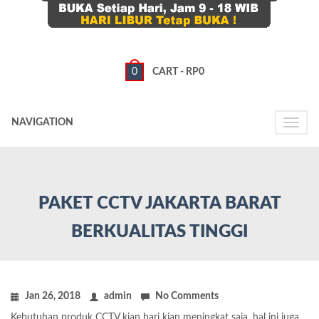
0
CART -
RP
0
NAVIGATION
Toggle
naviga
PAKET CCTV JAKARTA BARAT
BERKUALITAS TINGGI
Jan 26, 2018
admin
No Comments
Kebutuhan produk CCTV kian hari kian meningkat saja, hal ini juga