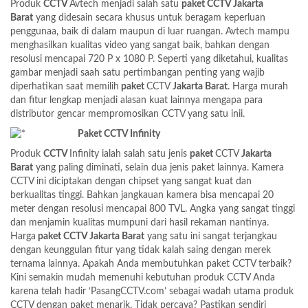
Produk
CCTV
Avtech menjadi salah satu
paket CCTV Jakarta
Barat
yang didesain secara khusus untuk beragam keperluan
penggunaa, baik di dalam maupun di luar ruangan. Avtech mampu
menghasilkan kualitas video yang sangat baik, bahkan dengan
resolusi mencapai 720 P x 1080 P. Seperti yang diketahui, kualitas
gambar menjadi saah satu pertimbangan penting yang wajib
diperhatikan saat memilih
paket
CCTV
Jakarta Barat
. Harga murah
dan fitur lengkap menjadi alasan kuat lainnya mengapa para
distributor gencar mempromosikan CCTV yang satu inii.
Paket CCTV Infinity
Produk
CCTV
Infinity ialah salah satu jenis
paket
CCTV
Jakarta
Barat
yang paling diminati, selain dua jenis paket lainnya. Kamera
CCTV ini diciptakan dengan chipset yang sangat kuat dan
berkualitas tinggi. Bahkan jangkauan kamera bisa mencapai 20
meter dengan resolusi mencapai 800 TVL. Angka yang sangat tinggi
dan menjamin kualitas mumpuni dari hasil rekaman nantinya.
Harga
paket CCTV Jakarta Barat
yang satu ini sangat terjangkau
dengan keunggulan fitur yang tidak kalah saing dengan merek
ternama lainnya. Apakah Anda membutuhkan paket CCTV terbaik?
Kini semakin mudah memenuhi kebutuhan produk CCTV Anda
karena telah hadir ‘PasangCCTV.com’ sebagai wadah utama produk
CCTV dengan paket menarik. Tidak percaya? Pastikan sendiri