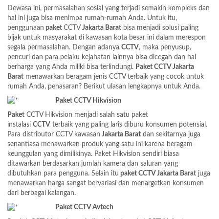
Dewasa ini, permasalahan sosial yang terjadi semakin kompleks dan
hal ini juga bisa menimpa rumah-rumah Anda. Untuk itu,
penggunaan
paket
CCTV
Jakarta Barat
bisa menjadi solusi paling
bijak untuk masyarakat di kawasan kota besar ini dalam merespon
segala permasalahan. Dengan adanya
CCTV
, maka penyusup,
pencuri dan para pelaku kejahatan lainnya bisa dicegah dan hal
berharga yang Anda miliki bisa terlindungi.
Paket CCTV Jakarta
Barat
menawarkan beragam jenis CCTV terbaik yang cocok untuk
rumah Anda, penasaran? Berikut ulasan lengkapnya untuk Anda.
Paket CCTV Hikvision
Paket
CCTV Hikvision menjadi salah satu paket
instalasi
CCTV
terbaik yang paling laris diburu konsumen potensial.
Para distributor CCTV kawasan
Jakarta Barat
dan sekitarnya juga
senantiasa menawarkan produk yang satu ini karena beragam
keunggulan yang dimilikinya. Paket Hikvision sendiri biasa
ditawarkan berdasarkan jumlah kamera dan saluran yang
dibutuhkan para pengguna. Selain itu
paket CCTV Jakarta Barat
juga
menawarkan harga sangat bervariasi dan menargetkan konsumen
dari berbagai kalangan.
Paket CCTV Avtech