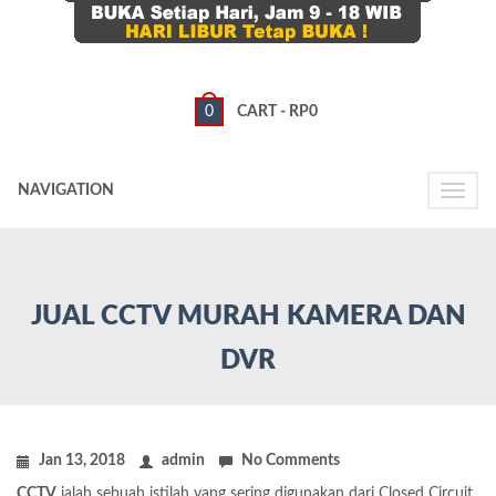
0
CART -
RP
0
NAVIGATION
Toggle
naviga
JUAL CCTV MURAH KAMERA DAN
DVR
Jan 13, 2018
admin
No Comments
CCTV
ialah sebuah istilah yang sering digunakan dari Closed Circuit