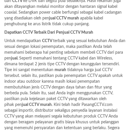
dari
CCTV
ke DVR
dan begitu pula
sebaliknya
. Hasil rekaman juga
akan ditayangkan melalui monitor dengan hantaran signal kabel
coaxial. Sedangkan power cable berfungsi sebagai kabel cadangan
yang disediakan oleh pen
jual
CCTV murah
apabila kabel
penghubung ke arus listrik tidak cukup panjang.
Dapatkan CCTV Terbaik Dari Penjual CCTV Murah
Untuk mendapatkan
CCTV
terbaik yang sesuai kebutuhan Anda dan
sesuai dengan lokasi penempatan, maka pastikan Anda telah
memahami beberapa hal penting sebelum membeli CCTV dari para
pen
jual.
Seperti memahani tentang CCTV kabel dan Wireless,
dimana terdapat 2 jenis tipe CCTV dengan keunggulan tersendiri.
Tipe ini sangat menentukan
murah
tidaknya harga jual CCTV
tersebut. selain itu, pastikan pula penempatan CCTV apakah untuk
indoor atau outdoor karena masih lokasi penempatan
membutuhkan jenis CCTV dengan daya tahan dan fitur yang
berbeda pula. Selain itu, saat Anda ingin menggunakan CCTV,
pastikan pula kejelasan paket CCTV yang ditawarkan oleh
pihak
pen
jual
CCTV murah
. Kini telah hadir PasangCCTV.com
sebagai importir, distributor sekaligus penyedia layanan instalasi
CCTV yang akan melayani segala kebutuhan produk CCTV Anda
dengan beragam pelayanan gratis biaya khusus untuk pelanggan
yang memenuhi persyaratan dan ketentuan yang berlaku. Segera