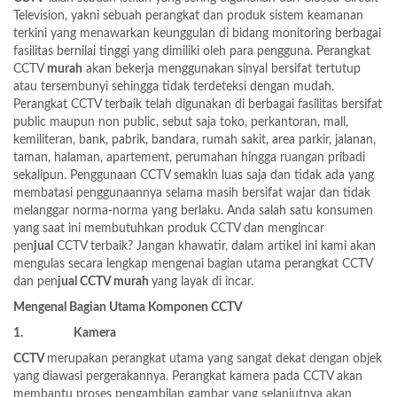
Television, yakni sebuah perangkat dan produk sistem keamanan
terkini yang menawarkan keunggulan di bidang monitoring berbagai
fasilitas bernilai tinggi yang dimiliki oleh para pengguna. Perangkat
CCTV
murah
akan bekerja menggunakan sinyal bersifat tertutup
atau tersembunyi sehingga tidak terdeteksi dengan mudah.
Perangkat CCTV terbaik telah digunakan di berbagai fasilitas bersifat
public maupun non public, sebut saja toko, perkantoran, mall,
kemiliteran, bank, pabrik, bandara, rumah sakit, area parkir, jalanan,
taman, halaman, apartement, perumahan hingga ruangan pribadi
sekalipun. Penggunaan CCTV semakin luas saja dan tidak ada yang
membatasi penggunaannya selama masih bersifat wajar dan tidak
melanggar norma-norma yang berlaku. Anda salah satu konsumen
yang saat ini membutuhkan produk CCTV dan mengincar
pen
jual
CCTV terbaik? Jangan khawatir, dalam artikel ini kami akan
mengulas secara lengkap mengenai bagian utama perangkat CCTV
dan pen
jual CCTV murah
yang layak di incar.
Mengenal Bagian Utama Komponen CCTV
1.
Kamera
CCTV
merupaka
n perangkat utama yang sangat dekat dengan objek
yang diawasi pergerakannya. Perangkat kamera pada CCTV akan
membantu proses pengambilan gambar yang selanjutnya akan