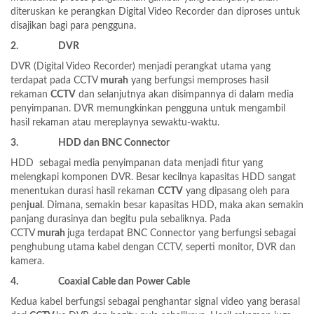
diteruskan ke perangkan Digital Video Recorder dan diproses untuk
disajikan bagi para pengguna.
2.
DVR
D
VR (
Digital Video Recorder
)
menjadi perangkat utama yang
terdapat pada CCTV
murah
yang
berfungsi
memproses hasil
rekaman
CCTV
dan
selanjutnya akan
disimpannya di dalam media
penyimpanan.
DVR memungkinkan pengguna untuk mengambil
hasil rekaman atau mereplaynya sewaktu-waktu.
3.
HDD
dan
BNC Connector
H
DD
sebagai
media penyimpanan data
menjadi fitur yang
melengkapi komponen DVR. Besar kecilnya kapasitas HDD sangat
menentukan durasi hasil rekaman
CCTV
yang dipasang oleh para
pen
jual
. Dimana, semakin besar kapasitas HDD, maka akan semakin
panjang durasinya dan begitu pula sebaliknya. Pada
CCTV
murah
juga terdapat BNC Connector yang berfungsi sebagai
penghubung utama kabel dengan CCTV, seperti monitor, DVR dan
kamera.
4.
Coaxial Cable
dan
Power Cable
Kedua kabel berfungsi sebagai
penghantar signal video yang berasal