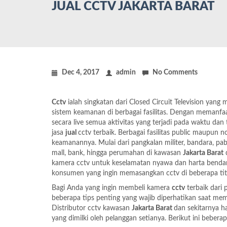
JUAL CCTV JAKARTA BARAT
Dec 4, 2017
admin
No Comments
Cctv
ialah singkatan dari Closed Circuit Television ya
sistem keamanan di berbagai fasilitas. Dengan memanfa
secara live semua aktivitas yang terjadi pada waktu da
jasa
jual
cctv terbaik. Berbagai fasilitas public maupun
keamanannya. Mulai dari pangkalan militer, bandara, pabr
mall, bank, hingga perumahan di kawasan
Jakarta Barat
d
kamera cctv untuk keselamatan nyawa dan harta bendany
konsumen yang ingin memasangkan cctv di beberapa titik
Bagi Anda yang ingin membeli kamera
cctv
terbaik dari 
beberapa tips penting yang wajib diperhatikan saat me
Distributor cctv kawasan
Jakarta Barat
dan sekitarnya 
yang dimilki oleh pelanggan setianya. Berikut ini bebe