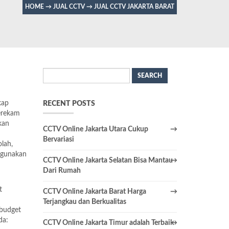
HOME
→
JUAL CCTV
→
JUAL CCTV JAKARTA BARAT
Search
for:
kap
RECENT POSTS
merekam
kan
CCTV Online Jakarta Utara Cukup
Bervariasi
olah,
ggunakan
CCTV Online Jakarta Selatan Bisa Mantau
Dari Rumah
t
CCTV Online Jakarta Barat Harga
Terjangkau dan Berkualitas
 budget
da:
CCTV Online Jakarta Timur adalah Terbaik