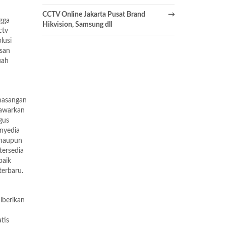
CCTV Online Jakarta Pusat Brand
ngga
Hikvision, Samsung dll
ctv
lusi
san
uah
masangan
tawarkan
gus
enyedia
 maupun
tersedia
baik
terbaru.
iberikan
tis