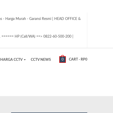
tas - Harga Murah - Garansi Resmi | HEAD OFFICE &
1 ====== HP (Call/WA) ==> 0822-60-500-200 |
0
CART -
RP
0
HARGA CCTV
CCTV NEWS