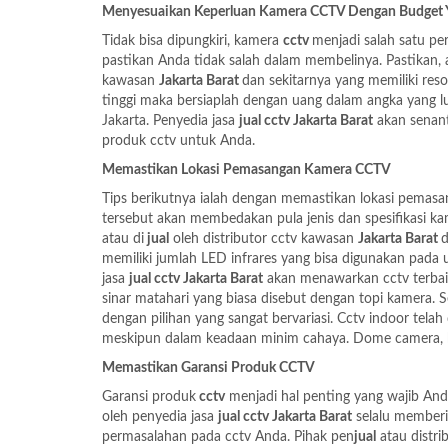
Menyesuaikan Keperluan Kamera CCTV Dengan Budget Y
Tidak bisa dipungkiri, kamera
cctv
menjadi salah satu pe
pastikan Anda tidak salah dalam membelinya. Pastikan,
kawasan
Jakarta Barat
dan sekitarnya yang memiliki reso
tinggi maka bersiaplah dengan uang dalam angka yang l
Jakarta. Penyedia jasa
jual cctv Jakarta Barat
akan senant
produk cctv untuk Anda.
Memastikan Lokasi Pemasangan Kamera CCTV
Tips berikutnya ialah dengan memastikan lokasi pema
tersebut akan membedakan pula jenis dan spesifikasi k
atau di
jual
oleh
distributor cctv kawasan
Jakarta Barat
d
memiliki jumlah LED infrares yang bisa digunakan pada
jasa
jual cctv Jakarta Barat
akan menawarkan cctv terbai
sinar matahari yang biasa disebut dengan topi kamera. 
dengan pilihan yang sangat bervariasi. Cctv indoor tel
meskipun dalam keadaan minim cahaya. Dome camera, box
Memastikan Garansi Produk CCTV
Garansi produk
cctv
menjadi hal penting yang wajib And
oleh
penyedia jasa
jual cctv Jakarta Barat
selalu memberi
permasalahan pada cctv Anda. Pihak pen
jual
atau
distr