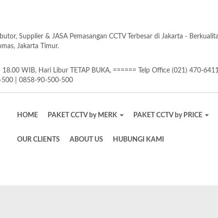
butor, Supplier & JASA Pemasangan CCTV Terbesar di Jakarta - Berkuali
as, Jakarta Timur.
18.00 WIB, Hari Libur TETAP BUKA, ====== Telp Office (021) 470-641
-500 | 0858-90-500-500
HOME
PAKET CCTV by MERK
PAKET CCTV by PRICE
OUR CLIENTS
ABOUT US
HUBUNGI KAMI