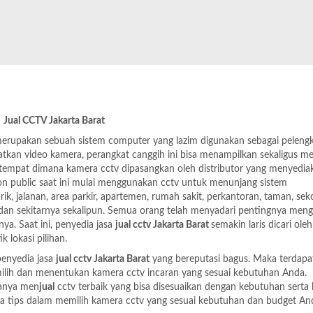
Jual CCTV Jakarta Barat
ng merupakan sebuah sistem computer yang lazim digunakan sebagai peleng
atkan video kamera, perangkat canggih ini bisa menampilkan sekaligus 
n tempat dimana kamera cctv dipasangkan oleh distributor yang menyedia
 non public saat ini mulai menggunakan cctv untuk menunjang sistem
ik, jalanan, area parkir, apartemen, rumah sakit, perkantoran, taman, sek
an sekitarnya sekalipun. Semua orang telah menyadari pentingnya men
a. Saat ini, penyedia jasa
jual cctv Jakarta Barat
semakin laris dicari oleh
 lokasi pilihan.
penyedia jasa
jual cctv Jakarta Barat
yang bereputasi bagus. Maka terdapa
milih dan menentukan kamera cctv incaran yang sesuai kebutuhan Anda.
hanya men
jual
cctv terbaik yang bisa disesuaikan dengan kebutuhan serta
rapa tips dalam memilih kamera cctv yang sesuai kebutuhan dan budget An