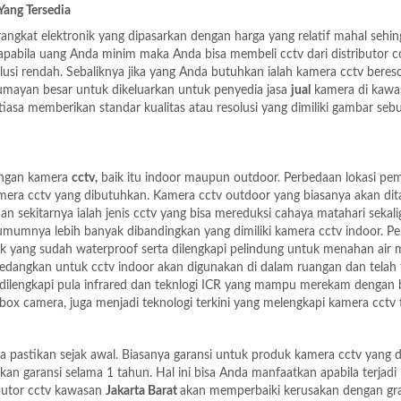
ang Tersedia
rangkat elektronik yang dipasarkan dengan harga yang relatif mahal sehi
 apabila uang Anda minim maka Anda bisa membeli cctv dari
distributor c
lusi rendah. Sebaliknya jika yang Anda butuhkan ialah kamera cctv bereso
umayan besar untuk dikeluarkan untuk penyedia jasa
jual
kamera di kawa
iasa memberikan standar kualitas atau resolusi yang dimiliki gambar seb
sangan kamera
cctv,
baik itu indoor maupun outdoor. Perbedaan lokasi pe
amera cctv yang dibutuhkan. Kamera cctv outdoor yang biasanya akan di
an sekitarnya ialah jenis cctv yang bisa mereduksi cahaya matahari sekali
 umumnya lebih banyak dibandingkan yang dimiliki kamera cctv indoor. P
k yang sudah waterproof serta dilengkapi pelindung untuk menahan air
Sedangkan untuk cctv indoor akan digunakan di dalam ruangan dan telah 
ah dilengkapi pula infrared dan teknlogi ICR yang mampu merekam dengan 
 camera, juga menjadi teknologi terkini yang melengkapi kamera cctv 
a pastikan sejak awal. Biasanya garansi untuk produk kamera cctv yang d
kan garansi selama 1 tahun. Hal ini bisa Anda manfaatkan apabila terjadi
ibutor cctv kawasan
Jakarta Barat
akan memperbaiki kerusakan dengan gra