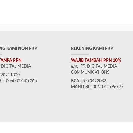
NG KAMI NON PKP
REKENING KAMI PKP
TANPA PPN
WAJIB TAMBAH PPN 10%
. DIGITAL MEDIA
a/n. PT. DIGITAL MEDIA
COMMUNICATIONS
90211300
I :
0060007409265
BCA :
5790422033
MANDIRI :
0060010996977