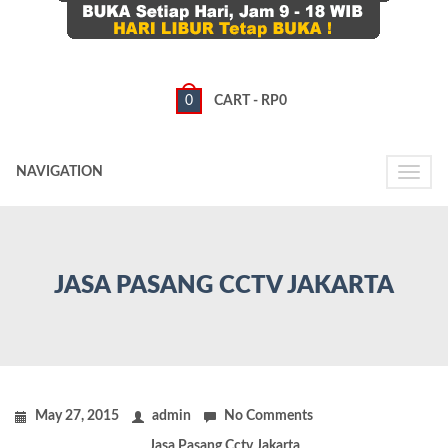
0
CART -
RP
0
NAVIGATION
Toggle
naviga
JASA PASANG CCTV JAKARTA
May 27, 2015
admin
No Comments
Jasa Pasang Cctv Jakarta