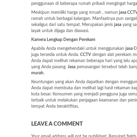
penggunaan di beberapa rumah pribadi mengingat harg
Meskipun memiliki harga yang mruah , namun
jasa CCT
ramah untuk berbagai kalangan. Manfaatnya pun sangat
sekaligus dari satu tempat. Merupakan jenis
jasa
yang sa
layak untuk dijaga dan diawasi.
Kamera Lengkap Dengan Perekam
Apabila Anda mengehendaki untuk menggunakan
jasa 
juga tersedia untuk Anda.
CCTV
dengan alat perekam me
Anda dapat melihat rekaman beberapa hari yang lalu a
yang Anda pasang.
Jasa
pemasangan tersebut telah bany
murah
.
Keuntungan yang akan Anda dapatkan dengan menggu
Anda dapat membuka dan melihat lagi hasil rekaman
kota besar. Konsumen yang menjadi pengguna juga sema
terbaik untuk melakukan penjagaan keamanan dan penin
tempat Anda beraktifitas.
LEAVE A COMMENT
Your email address will not be published.
Required field