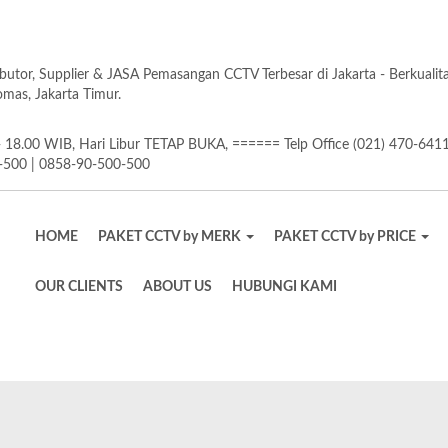
butor, Supplier & JASA Pemasangan CCTV Terbesar di Jakarta - Berkuali
as, Jakarta Timur.
18.00 WIB, Hari Libur TETAP BUKA, ====== Telp Office (021) 470-641
-500 | 0858-90-500-500
HOME
PAKET CCTV by MERK
PAKET CCTV by PRICE
OUR CLIENTS
ABOUT US
HUBUNGI KAMI