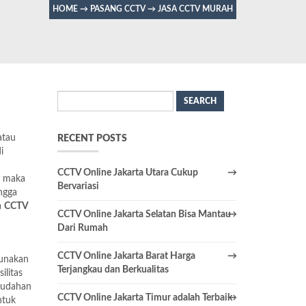
HOME
→
PASANG CCTV
→
JASA CCTV MURAH
Search
for:
tau
RECENT POSTS
i
CCTV Online Jakarta Utara Cukup
, maka
Bervariasi
ngga
a
CCTV
CCTV Online Jakarta Selatan Bisa Mantau
Dari Rumah
CCTV Online Jakarta Barat Harga
unakan
Terjangkau dan Berkualitas
ilitas
mudahan
CCTV Online Jakarta Timur adalah Terbaik
ntuk