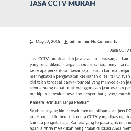
JASA CCTV MURAH
May 27, 2015
admin
No Comments
Jasa CCTV
Jasa CCTV murah
adalah
jasa
layanan pemasangan kam
yang biasa dikenal dengan sebutan kamera pengintai na
beberapa perkantoran besar saja, namun kamera pengin
meningkatkan pengawasan keamanan di sekitar wilayah
kini telah terdapat banyak tempat yang menyediakan
ja
semua orang dapat turut menggunakan
jasa
layanan p
meskipun banyak ditawarkan dengan harga yang
murah
.
Kamera Ter
murah
Tanpa Perekam
Salah satu yang kini banyak menjadi pilihan ialah
jasa C
perekam, hal itu berarti kamera
CCTV
yang dipasang tida
kamera pengintai saja. Kamera yang terpasang akan d
apabila Anda melakukan pengintaian di lokasi Anda mema