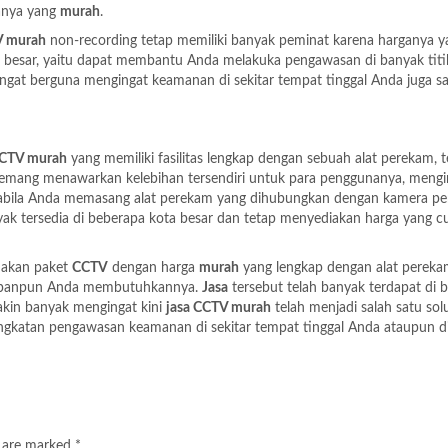
anya yang
murah
.
V murah
non-recording tetap memiliki banyak peminat karena harganya y
 besar, yaitu dapat membantu Anda melakuka pengawasan di banyak titi
ngat berguna mengingat keamanan di sekitar tempat tinggal Anda juga s
CCTV murah
yang memiliki fasilitas lengkap dengan sebuah alat perekam, 
mang menawarkan kelebihan tersendiri untuk para penggunanya, mengi
pabila Anda memasang alat perekam yang dihubungkan dengan kamera pe
ak tersedia di beberapa kota besar dan tetap menyediakan harga yang c
nakan paket
CCTV
dengan harga
murah
yang lengkap dengan alat perekam
 kapanpun Anda membutuhkannya.
Jasa
tersebut telah banyak terdapat di 
kin banyak mengingat kini
jasa CCTV murah
telah menjadi salah satu solu
gkatan pengawasan keamanan di sekitar tempat tinggal Anda ataupun di
s are marked
*