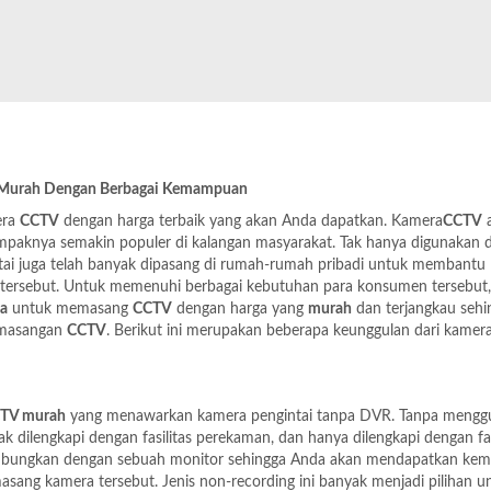
 Murah
Dengan Berbagai Kemampuan
era
CCTV
dengan harga terbaik yang akan Anda dapatkan. Kamera
CCTV
a
mpaknya semakin populer di kalangan masyarakat. Tak hanya digunakan d
tai juga telah banyak dipasang di rumah-rumah pribadi untuk membantu
 tersebut. Untuk memenuhi berbagai kebutuhan para konsumen tersebut
sa
untuk memasang
CCTV
dengan harga yang
murah
dan terjangkau sehi
emasangan
CCTV
. Berikut ini merupakan beberapa keunggulan dari kamer
CTV murah
yang menawarkan kamera pengintai tanpa DVR. Tanpa mengg
k dilengkapi dengan fasilitas perekaman, dan hanya dilengkapi dengan fas
ihubungkan dengan sebuah monitor sehingga Anda akan mendapatkan ke
sang kamera tersebut. Jenis non-recording ini banyak menjadi pilihan u