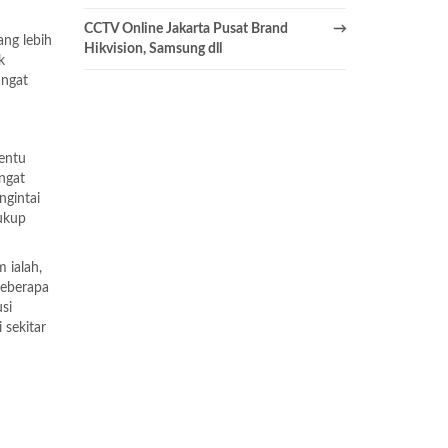
CCTV Online Jakarta Pusat Brand
ang lebih
Hikvision, Samsung dll
k
angat
tentu
ngat
ngintai
ukup
 ialah,
beberapa
si
 sekitar