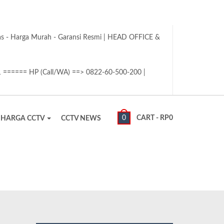
tas - Harga Murah - Garansi Resmi | HEAD OFFICE &
1 ====== HP (Call/WA) ==> 0822-60-500-200 |
0
CART -
RP
0
HARGA CCTV
CCTV NEWS