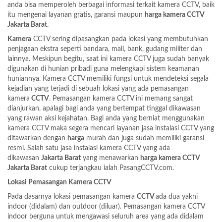
anda bisa memperoleh berbagai informasi terkait kamera CCTV, baik
itu mengenai layanan gratis, garansi maupun
harga kamera CCTV
Jakarta Barat
.
Kamera
CCTV sering dipasangkan pada lokasi yang membutuhkan
penjagaan ekstra seperti bandara, mall, bank, gudang militer dan
lainnya. Meskipun begitu, saat ini kamera CCTV juga sudah banyak
digunakan di hunian pribadi guna melengkapi sistem keamanan
huniannya. Kamera CCTV memiliki fungsi untuk mendeteksi segala
kejadian yang terjadi di sebuah lokasi yang ada pemasangan
kamera
CCTV
. Pemasangan kamera CCTV ini memang sangat
dianjurkan, apalagi bagi anda yang bertempat tinggal dikawasan
yang rawan aksi kejahatan. Bagi anda yang berniat menggunakan
kamera CCTV maka segera mencari layanan jasa instalasi CCTV yang
ditawarkan dengan
harga
murah dan juga sudah memiliki garansi
resmi. Salah satu jasa instalasi kamera CCTV yang ada
dikawasan
Jakarta Barat
yang menawarkan
harga kamera CCTV
Jakarta Barat
cukup terjangkau ialah
PasangCCTV.com
.
Lokasi Pemasangan Kamera CCTV
Pada dasarnya lokasi pemasangan kamera
CCTV
ada dua yakni
indoor (didalam) dan outdoor (diluar). Pemasangan kamera CCTV
indoor berguna untuk mengawasi seluruh area yang ada didalam