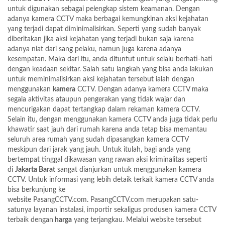
untuk digunakan sebagai pelengkap sistem keamanan. Dengan
adanya kamera CCTV maka berbagai kemungkinan aksi kejahatan
yang terjadi dapat diminimalisirkan. Seperti yang sudah banyak
diberitakan jika aksi kejahatan yang terjadi bukan saja karena
adanya niat dari sang pelaku, namun juga karena adanya
kesempatan. Maka dari itu, anda dituntut untuk selalu berhati-hati
dengan keadaan sekitar. Salah satu langkah yang bisa anda lakukan
untuk meminimalisirkan aksi kejahatan tersebut ialah dengan
menggunakan
kamera
CCTV. Dengan adanya kamera CCTV maka
segala aktivitas ataupun pengerakan yang tidak wajar dan
mencurigakan dapat tertangkap dalam rekaman kamera CCTV.
Selain itu, dengan menggunakan kamera CCTV anda juga tidak perlu
khawatir saat jauh dari rumah karena anda tetap bisa memantau
seluruh area rumah yang sudah dipasangkan kamera CCTV
meskipun dari jarak yang jauh. Untuk itulah, bagi anda yang
bertempat tinggal dikawasan yang rawan aksi kriminalitas seperti
di
Jakarta Barat
sangat dianjurkan untuk menggunakan kamera
CCTV. Untuk informasi yang lebih detaik terkait kamera CCTV anda
bisa berkunjung ke
website
PasangCCTV.com
.
PasangCCTV.com
merupakan satu-
satunya layanan instalasi, importir sekaligus produsen kamera CCTV
terbaik dengan
harga
yang terjangkau. Melalui website tersebut