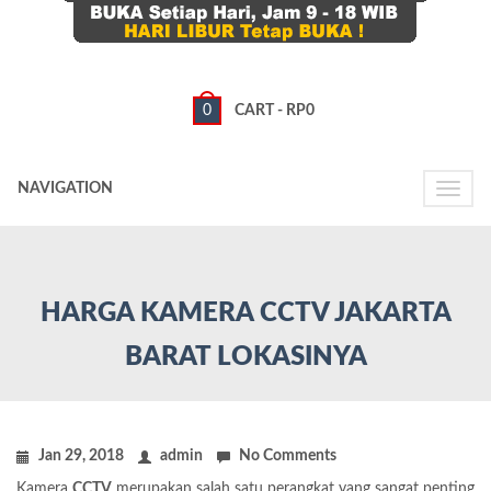
0
CART -
RP
0
NAVIGATION
Toggle
naviga
HARGA KAMERA CCTV JAKARTA
BARAT LOKASINYA
Jan 29, 2018
admin
No Comments
Kamera
CCTV
merupakan salah satu perangkat yang sangat penting