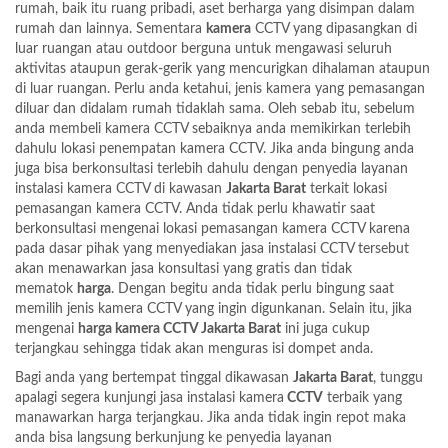
rumah, baik itu ruang pribadi, aset berharga yang disimpan dalam
rumah dan lainnya. Sementara
kamera
CCTV yang dipasangkan di
luar ruangan atau outdoor berguna untuk mengawasi seluruh
aktivitas ataupun gerak-gerik yang mencurigkan dihalaman ataupun
di luar ruangan. Perlu anda ketahui, jenis kamera yang pemasangan
diluar dan didalam rumah tidaklah sama. Oleh sebab itu, sebelum
anda membeli kamera CCTV sebaiknya anda memikirkan terlebih
dahulu lokasi penempatan kamera CCTV. Jika anda bingung anda
juga bisa berkonsultasi terlebih dahulu dengan penyedia layanan
instalasi kamera CCTV di kawasan
Jakarta Barat
terkait lokasi
pemasangan kamera CCTV. Anda tidak perlu khawatir saat
berkonsultasi mengenai lokasi pemasangan kamera CCTV karena
pada dasar pihak yang menyediakan jasa instalasi CCTV tersebut
akan menawarkan jasa konsultasi yang gratis dan tidak
mematok
harga
. Dengan begitu anda tidak perlu bingung saat
memilih jenis kamera CCTV yang ingin digunkanan. Selain itu, jika
mengenai
harga kamera CCTV Jakarta Barat
ini juga cukup
terjangkau sehingga tidak akan menguras isi dompet anda.
Bagi anda yang bertempat tinggal dikawasan
Jakarta Barat
, tunggu
apalagi segera kunjungi jasa instalasi kamera
CCTV
terbaik yang
manawarkan harga terjangkau. Jika anda tidak ingin repot maka
anda bisa langsung berkunjung ke penyedia layanan