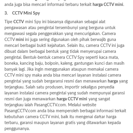
anda juga bisa mencari informasi terbaru terkait
harga CCTV mini
.
3.
CCTV Mini Spy
Tipe
CCTV
mini Spy ini biasanya digunakan sebagai alat
pengawasan atau pengintai tersembunyi yang berguna untuk
mengawasi segala penggerakkan yang mencurigakan. Camera
CCTV
mini
ini juga sering digunakan oleh pihak berwajib guna
mencari berbagai bukti kejahatan. Selain itu, camera CCTV ini juga
dibuat dalam berbagai bentuk yang tidak menyerupai camera
pengintai. Bentuk-bentuk camera CCTV Spy seperti kaca mata,
boneka, kancing baju, bolpoin, kaleng, gantungan kunci dan masih
banyak lagi. Jika ingin menggunakan ataupun memakai camera
CCTV mini spy maka anda bisa mencari layanan instalasi camera
pengintai yang sudah bergaransi resmi dan menawarkan
harga
yang
terjangkau. Salah satu produsen, importir sekaligus penyedia
layanan instalasi camera pengintai yang sudah mempunyai garansi
resmi dan juga menawarkan
harga CCTV mini
yang sangat
terjangkau ialah
PasangCCTV.com. Melalui website
PasangCCTV.com anda bisa memperoleh berbagai informasi terkait
kebutuhan camera CCTV mini, baik itu mengenai daftar harga
terbaru, garansi maupun layanan gratis yang ditawarkan kepada
penggunanya.