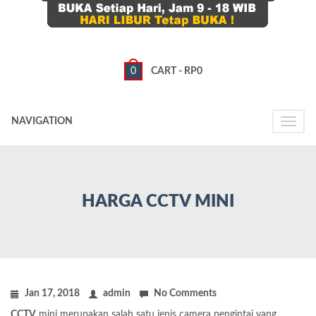
0
CART -
RP
0
NAVIGATION
Toggle
naviga
HARGA CCTV MINI
Jan 17, 2018
admin
No Comments
CCTV
mini merupakan salah satu jenis camera pengintai yang