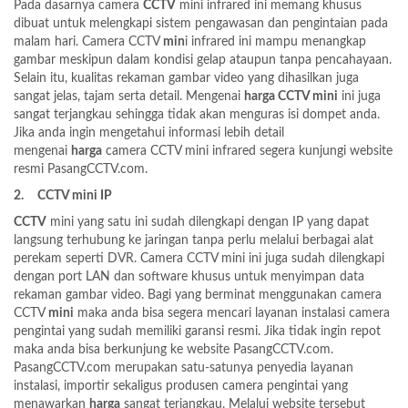
Pada dasarnya camera
CCTV
mini infrared ini memang khusus
dibuat untuk melengkapi sistem pengawasan dan pengintaian pada
malam hari. Camera CCTV
min
i infrared ini mampu menangkap
gambar meskipun dalam kondisi gelap ataupun tanpa pencahayaan.
Selain itu, kualitas rekaman gambar video yang dihasilkan juga
sangat jelas, tajam serta detail. Mengenai
harga CCTV mini
ini juga
sangat terjangkau sehingga tidak akan menguras isi dompet anda.
Jika anda ingin mengetahui informasi lebih detail
mengenai
harga
camera CCTV mini infrared segera kunjungi website
resmi
PasangCCTV.com.
2.
CCTV mini IP
CCTV
mini yang satu ini sudah dilengkapi dengan IP yang dapat
langsung terhubung ke jaringan tanpa perlu melalui berbagai alat
perekam seperti DVR. Camera CCTV mini ini juga sudah dilengkapi
dengan port LAN dan software khusus untuk menyimpan data
rekaman gambar video. Bagi yang berminat menggunakan camera
CCTV
mini
maka anda bisa segera mencari layanan instalasi camera
pengintai yang sudah memiliki garansi resmi. Jika tidak ingin repot
maka anda bisa berkunjung ke website
PasangCCTV.com.
PasangCCTV.com merupakan satu-satunya penyedia layanan
instalasi, importir sekaligus produsen camera pengintai yang
menawarkan
harga
sangat terjangkau. Melalui website tersebut