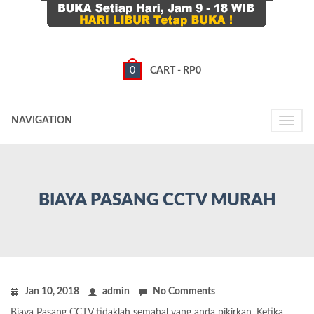
0
CART -
RP
0
NAVIGATION
Toggle
naviga
BIAYA PASANG CCTV MURAH
Jan 10, 2018
admin
No Comments
Biaya Pasang CCTV tidaklah semahal yang anda pikirkan. Ketika