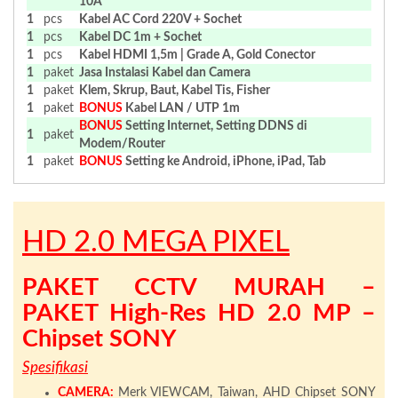
10A
1
pcs
Kabel AC Cord 220V + Sochet
1
pcs
Kabel DC 1m + Sochet
1
pcs
Kabel HDMI 1,5m | Grade A, Gold Conector
1
paket
Jasa Instalasi Kabel dan Camera
1
paket
Klem, Skrup, Baut, Kabel Tis, Fisher
1
paket
BONUS
Kabel LAN / UTP 1m
BONUS
Setting Internet, Setting DDNS di
1
paket
Modem/Router
1
paket
BONUS
Setting ke Android, iPhone, iPad, Tab
HD 2.0 MEGA PIXEL
PAKET CCTV MURAH –
PAKET High-Res HD 2.0 MP –
Chipset SONY
Spesifikasi
CAMERA:
Merk VIEWCAM, Taiwan, AHD Chipset SONY