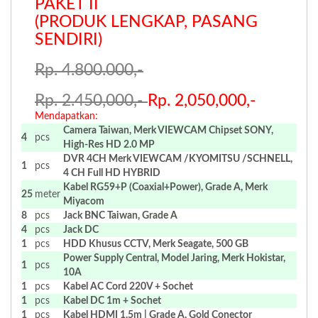
PAKET II
(PRODUK LENGKAP, PASANG
SENDIRI)
Rp. 4.800.000,-
Rp. 2.450,000,-
R
p. 2,050,000,-
Mendapatkan:
Camera Taiwan, Merk VIEWCAM Chipset SONY,
4
pcs
High-Res HD 2.0 MP
DVR 4CH Merk VIEWCAM /KYOMITSU /SCHNELL,
1
pcs
4 CH Full HD HYBRID
Kabel RG59+P (Coaxial+Power), Grade A, Merk
25
meter
Miyacom
8
pcs
Jack BNC Taiwan, Grade A
4
pcs
Jack DC
1
pcs
HDD Khusus CCTV, Merk Seagate, 500 GB
Power Supply Central, Model Jaring, Merk Hokistar,
1
pcs
10A
1
pcs
Kabel AC Cord 220V + Sochet
1
pcs
Kabel DC 1m + Sochet
1
pcs
Kabel HDMI 1,5m | Grade A, Gold Conector