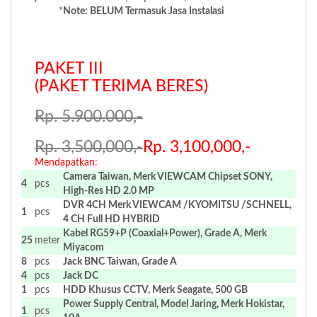
*
Note: BELUM Termasuk Jasa Instalasi
.
.
PAKET III
(PAKET TERIMA BERES)
Rp. 5.900.000,-
Rp. 3,500,000,-
Rp. 3,100,000,-
Mendapatkan:
Camera Taiwan, Merk VIEWCAM Chipset SONY,
4
pcs
High-Res HD 2.0 MP
DVR 4CH Merk VIEWCAM /KYOMITSU /SCHNELL,
1
pcs
4 CH Full HD HYBRID
Kabel RG59+P (Coaxial+Power), Grade A, Merk
25
meter
Miyacom
8
pcs
Jack BNC Taiwan, Grade A
4
pcs
Jack DC
1
pcs
HDD Khusus CCTV, Merk Seagate, 500 GB
Power Supply Central, Model Jaring, Merk Hokistar,
1
pcs