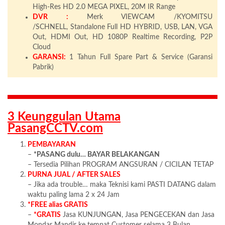
High-Res HD 2.0 MEGA PIXEL, 20M IR Range
DVR :
Merk VIEWCAM /KYOMITSU
/SCHNELL, Standalone Full HD HYBRID, USB, LAN, VGA
Out, HDMI Out, HD 1080P Realtime Recording, P2P
Cloud
GARANSI:
1 Tahun Full Spare Part & Service (Garansi
Pabrik)
3 Keunggulan Utama
PasangCCTV.com
PEMBAYARAN
–
*PASANG dulu… BAYAR BELAKANGAN
– Tersedia Pilihan PROGRAM ANGSURAN / CICILAN TETAP
PURNA JUAL / AFTER SALES
– Jika ada trouble… maka Teknisi kami PASTI DATANG dalam
waktu paling lama 2 x 24 Jam
*FREE alias GRATIS
–
*GRATIS
Jasa KUNJUNGAN, Jasa PENGECEKAN dan Jasa
Mondar Mandir ke tempat Customer selama 3 Bulan