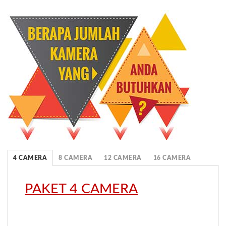
Res
HD
2.0
MP
Chipset
SONY
-
G01-
RH
quantity
4 CAMERA
8 CAMERA
12 CAMERA
16 CAMERA
PAKET 4 CAMERA
.