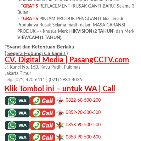
–
*GRATIS
REPLACEMENT (RUSAK GANTI BARU) Selama 3
Bulan
–
*GRATIS
PINJAM PRODUK PENGGANTI Jika Terjadi
Produknya Rusak Selama masih dalam MASA GARANSI
PRODUK –> khusus Merk
HIKVISION (2 TAHUN)
dan Merk
VIEWCAM (1 TAHUN)
*Syarat dan Ketentuan Berlaku
( Segera Hubungi CS kami ! )
CV. Digital Media | PasangCCTV.com
Jl. Kunci No. 16B, Kayu Putih, Pulomas
Jakarta Timur
Telp. (021) 470-6411 | (021) 2983-4036
Klik Tombol ini – untuk WA | Call
0822-60-500-200
0852-90-500-500
0858-90-500-500
0858-90-500-600