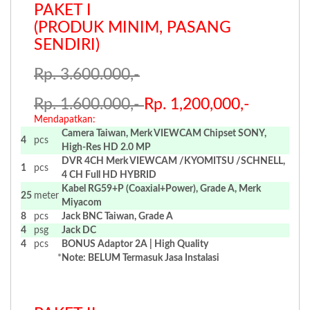
PAKET I
(PRODUK MINIM, PASANG
SENDIRI)
Rp. 3.600.000,-
Rp. 1.600.000,-
Rp. 1,200,000,-
Mendapatkan:
Camera Taiwan, Merk VIEWCAM Chipset SONY,
4
pcs
High-Res HD 2.0 MP
DVR 4CH Merk VIEWCAM /KYOMITSU /SCHNELL,
1
pcs
4 CH Full HD HYBRID
Kabel RG59+P (Coaxial+Power), Grade A, Merk
25
meter
Miyacom
8
pcs
Jack BNC Taiwan, Grade A
4
psg
Jack DC
4
pcs
BONUS Adaptor 2A | High Quality
*
Note: BELUM Termasuk Jasa Instalasi
.
.