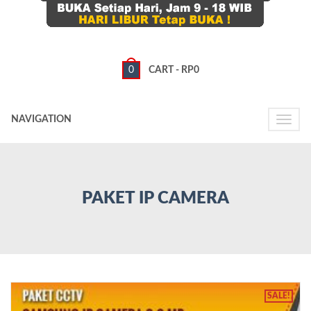
0
CART -
RP
0
NAVIGATION
Toggle
naviga
PAKET IP CAMERA
SALE!