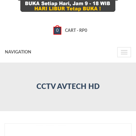
0
CART -
RP
0
NAVIGATION
Toggle
naviga
CCTV AVTECH HD