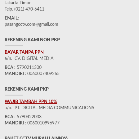
Jakarta Timur
Telp. (021) 470-6411
EMAIL:
pasangcctv.com@gmail.com
REKENING KAMI NON PKP
BAYAR TANPA PPN
a/n. CV. DIGITAL MEDIA
BCA :
5790211300
MANDIRI :
0060007409265
REKENING KAMI PKP
WAJIB TAMBAH PPN 10%
a/n. PT. DIGITAL MEDIA COMMUNICATIONS
BCA :
5790422033
MANDIRI :
0060010996977
PAKET CCTV MURAH LAINNYA