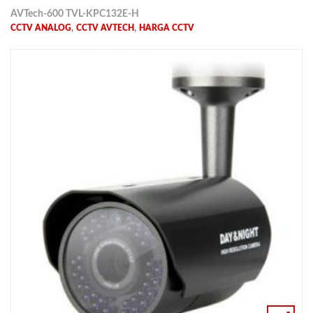
AVTech-600 TVL-KPC132E-H
,
,
CCTV ANALOG
CCTV AVTECH
HARGA CCTV