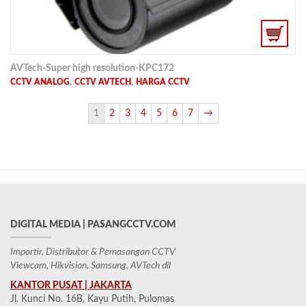
AVTech-Super high resolution-KPC172
,
,
CCTV ANALOG
CCTV AVTECH
HARGA CCTV
1
2
3
4
5
6
7
→
DIGITAL MEDIA | PASANGCCTV.COM
Importir, Distributor & Pemasangan CCTV
Viewcam, Hikvision, Samsung, AVTech dll
KANTOR PUSAT | JAKARTA
Jl. Kunci No. 16B, Kayu Putih, Pulomas