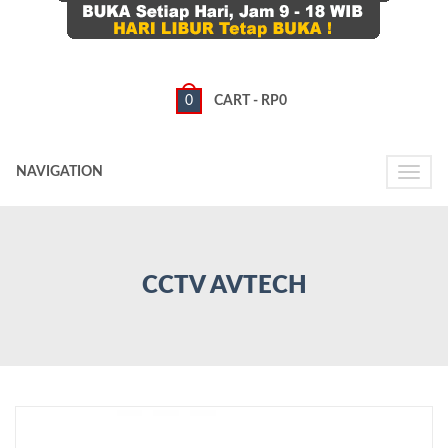
0
CART -
RP
0
NAVIGATION
Toggle
naviga
CCTV AVTECH