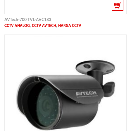
AVTech-700 TVL-AVC183
,
,
CCTV ANALOG
CCTV AVTECH
HARGA CCTV