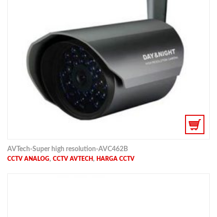
AVTech-Super high resolution-AVC462B
,
,
CCTV ANALOG
CCTV AVTECH
HARGA CCTV