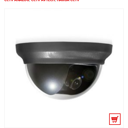
,
,
CCTV ANALOG
CCTV AVTECH
HARGA CCTV