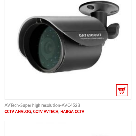
AVTech-Super high resolution-AVC452B
,
,
CCTV ANALOG
CCTV AVTECH
HARGA CCTV